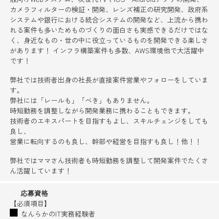
カメラフィルターの検証・開発、レンズ補正の研究開発、政府系
システムや銀行における統合システムの開発など、上流から携わ
れる案件も多いためものづくりの面白さも実感できるだけではな
く、身近なもの・世の中に役立っているものを開発できる楽しさ
があります！ インフラ構築案件も多数、AWS環境他で大活躍中
です！
弊社では技術者出身の社長が直接案件営業やフォローをしていま
す。
弊社には「レールも」「べき」もありません。
時短勤務を調整しながら開発業務に携わることもできます。
技術者のエキスパートを目指すもよし、スキルチェンジをしても
良し、
営業に転向するのも良し、幹部や経営を目指すも良し！他！！
弊社ではママさん技術者も時短勤務を調整して開発案件でたくさ
ん活躍しています！
応募資格
【必須項目】
なんらかのIT実務経験者