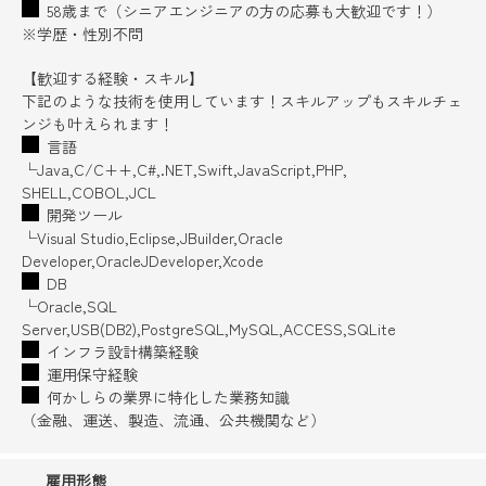
58歳まで（シニアエンジニアの方の応募も大歓迎です！）
※学歴・性別不問
【歓迎する経験・スキル】
下記のような技術を使用しています！スキルアップもスキルチェ
ンジも叶えられます！
言語
└Java,C/C++,C#,.NET,Swift,JavaScript,PHP,
SHELL,COBOL,JCL
開発ツール
└Visual Studio,Eclipse,JBuilder,Oracle
Developer,OracleJDeveloper,Xcode
DB
└Oracle,SQL
Server,USB(DB2),PostgreSQL,MySQL,ACCESS,SQLite
インフラ設計構築経験
運用保守経験
何かしらの業界に特化した業務知識
（金融、運送、製造、流通、公共機関など）
雇用形態