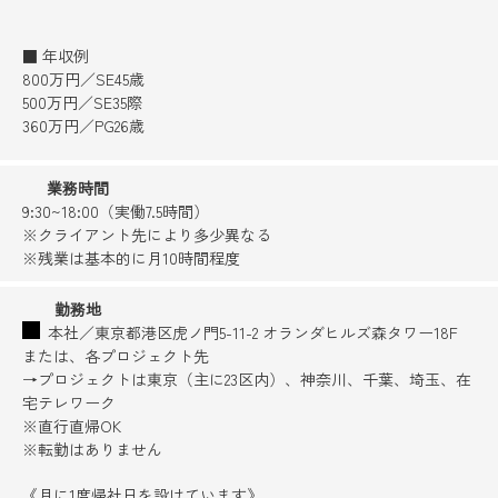
■ 年収例
800万円／SE45歳
500万円／SE35際
360万円／PG26歳
業務時間
9:30~18:00（実働7.5時間）
※クライアント先により多少異なる
※残業は基本的に月10時間程度
勤務地
本社／東京都港区虎ノ門5-11-2 オランダヒルズ森タワー18F
または、各プロジェクト先
→プロジェクトは東京（主に23区内）、神奈川、千葉、埼玉、在
宅テレワーク
※直行直帰OK
※転勤はありません
《月に1度帰社日を設けています》