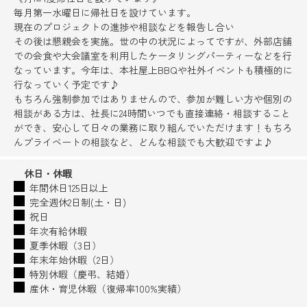
毎月第一水曜日に帰社日を設けています。
現在のプロジェクトの進捗や相談などを報告し合い
その後は懇親会を実施。世の中の状況によってですが、外部店舗
での会食や大会議室を利用したケータリングパーティーなどを行
なっています。今年は、本社屋上BBQや社外イベントも積極的に
行なっていく予定です♪
もちろん強制参加ではありませんので、参加が難しい方や個別の
相談がある方は、社長に24時間いつでも直接連絡・相談すること
ができ、安心して日々の業務に取り組んでいただけます！もちろ
んプライベートの相談など、どんな相談でも大歓迎ですよ♪
休日・休暇
年間休日125日以上
完全週休2日制(土・日)
祝日
年次有給休暇
夏季休暇（3日）
年末年始休暇（2日）
特別休暇（慶弔、結婚）
産休・育児休暇（復帰率100%実績）