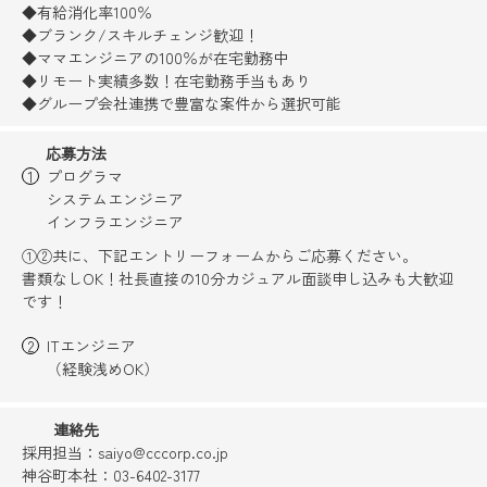
◆有給消化率100％
◆ブランク/スキルチェンジ歓迎！
◆ママエンジニアの100％が在宅勤務中
◆リモート実績多数！在宅勤務手当もあり
◆グループ会社連携で豊富な案件から選択可能
応募方法
プログラマ
システムエンジニア
インフラエンジニア
①②共に、下記エントリーフォームからご応募ください。
書類なしOK！社長直接の10分カジュアル面談申し込みも大歓迎
です！
ITエンジニア
（経験浅めOK）
連絡先
採用担当：saiyo@cccorp.co.jp
神谷町本社：03-6402-3177