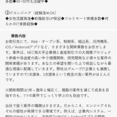
多数◆40~50代も活躍中◆
ITエンジニア（経験浅めOK）
◆女性活躍推進◆前職給与UP保証◆フルリモート実績多数◆何
らかのIT実務経験◆
業務内容
お取引先にて、Web・オープン系、制御系、組込系、汎用機系、
iOS／Andoroidアプリなど、さまざまな開発業務をお任せしま
す。案件は、NEC他大手企業様と直接取引での大規模プロジェク
ト参画や自由度の高い中小規模開発、研究開発など様々な案件の
開発実績があります。あなたの希望を聞いた上で相談しながら最
適な現場に配属していきます。弊社はグループIT企業とも連携し
ていますので1次請負、2次請負という商流の浅い案件がほとんど
です。
※開発期間は1年～数年と幅広く、複数の案件を通じて成長を目
指すのも、1つの案件でじっくり学ぶのも自由です。
当社で扱う案件の種類はさまざま。だからこそ、エンジニアそれ
ぞれの個性が発揮できる環境です。例えば、企業内システム、一
般向けWebシステム、次世代TVやiOS・Androidアプリの開発、