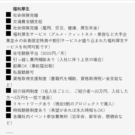
福利厚生
社会保険完備
交通費全額支給
社会保険完備（雇用、労災、健康、厚生年金）
福利厚生サービス（グルメ・フィットネス・美容など大手企
業並みの会員限定特典や割引サービスが盛り込まれた福利厚生サ
ービスを利用可能です）
在宅勤務手当（5000円／月）
引っ越し費用補助あり（入社に伴う上京の場合）
副業OK（事前届出制）
私服勤務可
資格取得支援制度（書籍代を補助、資格取得祝い金支給な
ど）
紹介採用制度（1名入社ごとに、ご紹介者へ20万円、入社した
方へ5万円を一括で進呈）
リモートワークあり（現在9割のプロジェクトで導入）
時短勤務制度あり（希望があれば永久時短もOK）
各種社内イベント参加費無料（忘年会、新年会、懇親会な
ど）
----